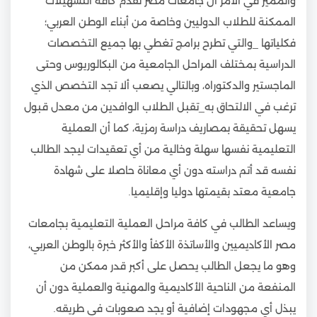
والمميز في الأمر أن جامعات مصر تقدم كافة التسهيلات
الممكنة للطلاب الدوليين وخاصة من أبناء الوطن العربي؛
فكلياتها _والتي تطرح برامج تغطي بها جميع التخصصات
الدراسية بمختلف المراحل الجامعية من البكالوريوس وحتى
الماجستير والدكتوراه، وبالتالي يصعب ألا تجد التخصص الذي
ترغب في الالتحاق به_تقبل الطلاب الوافدين من معدل قبول
يسهل تحقيقة بمصاريف دراسة رمزية، كما أن العملية
التعليمية نفسها سهلة وخالية من أي تعقيدات ليجد الطالب
نفسه قد أتم دراسته دون أي معاناة حاصلا على شهادة
جامعية معتد بقيمتها دوليا وإقليميا.
ويساعد الطالب في كافة مراحل العملية التعليمية بجامعات
مصر الأكاديميين والأساتذة الأكفأ والأكثر خبرة بالوطن العربي،
وهو ما يجعل الطالب يحصل على أكبر قدر ممكن من
المنفعة من الناحية الأكاديمية والمهنية والعملية دون أن
يبذل أي مجهودات إضافية أو يجد صعوبات في طريقه.