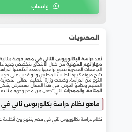
واتساب
المحتويات
1
ماهو نظام دراسة بكالوريوس ثاني في الجامعات
تُعد
دراسة البكالوريوس الثاني في مصر
فرصة مثالية 
2
شروط القبول في دراسة بكالوريوس ثاني في مص
مهاراتهم المهنية
من خلال الالتحاق بتخصص جديد داخل
الجامعات المصرية بتنوع برامجها وتعدد أنظمتها الدراسي
3
المستندات المطلوبة للتقديم على بكالوريوس ثا
يتيح مرونة كبيرة للطلاب المحليين والوافدين على حدٍ سو
النوع من الدراسة، وضعت وزارة التعليم العالي المصرية
4
تكاليف دراسة بكالوريوس ثاني في الجامعات الم
التعليم وتكافؤ الفرص. في هذا المقال، نستعرض بشك
المتاحة، والمميزات
التي تجعل من مصر وجهة مثالية للح
5
الجامعات المصرية التي تسمح بدراسة بكالوريوس
ماهو نظام دراسة بكالوريوس ثاني في 
6
هل يحق للطلاب الوافدين دراسة بكالوريوس ثان
7
مميزات دراسة بكالوريوس ثاني في الجامعات ال
نظام دراسة بكالوريوس ثاني في مصر يتنوع بين أنظمة عد
8
خطوات وإجراءات التسجيل في بكالوريوس ثاني 