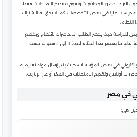
ن الجامعات المصرية
 التزام بحضور المحاضرات ويقوم بتقديم الامتحانات فقط،
عة دراسات عليا في بعض التخصصات كما لا يحق له الاشتراك
النظام.
قليدي للدراسة حيث يحضر الطالب المحاضرات بانتظام ويخضع
للامتحانات حسب الجدول الزمني المحدد من الجامعة، غالبًا ما يستمر هذا النظام لمدة 3 إلى 5 سنوات حسب
الإلكتروني في بعض المؤسسات، حيث يتم إرسال مواد تعليمية
حاضرات أونلاين وتقديم الامتحانات في المقر أو عبر الإنترنت.
ني في مصر
دين هي: