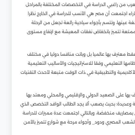
العرب من راغبي الدراسة في التخصصات المختلفة بالمراحل
راء اجتمعت أن مصر هي الأنسب للدراسة في الخارج نظرا
لغة عينها، وتتسم بأجواء سياحية رائعة تجعل من الرحلة
 ممتعة تتميز بانخفاض نفقات المعيشة مع ارتفاع مستوى
ط معترف بها عالميا بل وباتت منافسا دوليا في مختلف
امعات مثل ال QS، فمصر تقدم نظامها التعليمي وفقا للاستراتيجيات والأساليب التعليمية
أكاديمية والتطبيقية في ذات الوقت متبعة لأحدث التقنيات
 بها على الصعيد الدولي والإقليمي والمحلي ومعتد بها
وعديدة؛ بحيث يصعب ألا يجد الطالب الوافد التخصص الذي
 بمصاريف منخفضة، وبالتالي اجتمعت عدة مميزات للدراسة
 الشعب المصري ودود_ وأجواء مرحة مع شوارع تتميز بالأمن