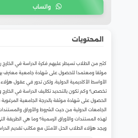
واتساب
المحتويات
1
سبب انتشار مكاتب تسهل الدراسة في مصر
كثير من الطلاب تسيطر عليهم فكرة الدراسة في الخارج را
2
أسماء مكاتب تقديم الدراسة بالخارج وأسباب اختيا
موثقا ومعتمدا للحصول على شهادة جامعية معترف بها
3
مصر: بيئة تعليمية دولية بتكاليف محلية
الأواسط الأكاديمية الدولية، ولكن تدور في عقول هؤلا
4
خطوات عملية للتقديم عبر مكاتب الدراسة الم
تخصص؟ وكم تكون بالتحديد تكاليف الدراسة في الخارج 
5
تجارب طلاب دوليين: لماذا اختاروا مصر لدراستهم
الحصول على شهادة موثقة بالدرجة الجامعية المرغوبة 
الجامعات الدولية من حيث الشروط والأوراق والمستندا
لهذه المستندات والأوراق الرسمية؟ وما هي الطريقة الت
ويجد هؤلاء الطلاب الحل الأمثل مع مكاتب تقديم الدراسة