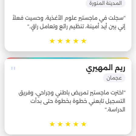
المدينة المنورة
"سجلت في ماجستير علوم الأغذية، وحسيت فعلاً
إني بين أيد أمينة، تنظيم رائع وتعامل راقٍ."
★
★
★
★
★
"
ريم المهيري
عجمان
"اخترت ماجستير تمريض باطني وجراحي، وفريق
التسجيل تابعني خطوة بخطوة حتى بدأت
الدراسة."
★
★
★
★
★