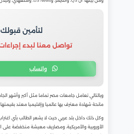
ومن بينها؛ ال QS، والتايمز، وUS News، وشنغهاي، وليدن، وغيره.
لتأمين قبولك
تواصل معنا لبدء إجراءات
واتساب
وبالتالي تعامل جامعات مصر تماما مثل أكبر وأشهر الجام
مانحة شهادة معترف بها عالميا وإقليميا معتد بقيمتها.
وكل ذلك داخل بلد عربي حيث لا يشعر الطالب بأي اغترا
الأوروبية والأمريكية، ومصاريف معيشة منخفضة على ال