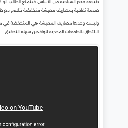
طبيعة مصر السياحية من الأساس، فيتمتع الطالب الوافد
صدمة ثقافية بمصاريف معيشة منخفضة تتلاءم مع طبي
وليست وحدها مصاريف المعيشة هي المنخفضة في مصر، و
الالتحاق بالجامعات المصرية للوافدين سهلة التحقيق.