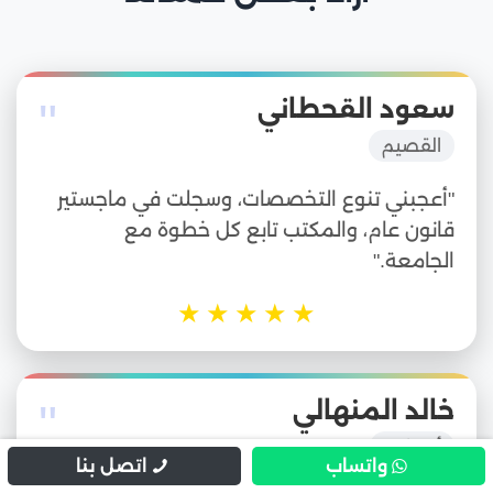
"
سعود القحطاني
القصيم
"أعجبني تنوع التخصصات، وسجلت في ماجستير
قانون عام، والمكتب تابع كل خطوة مع
الجامعة."
★
★
★
★
★
"
خالد المنهالي
أبوظبي
واتساب
اتصل بنا