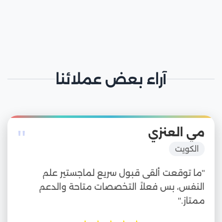
آراء بعض عملائنا
"
مي العنزي
الكويت
"ما توقعت ألقى قبول سريع لماجستير علم
النفس، بس فعلاً التخصصات متاحة والدعم
ممتاز."