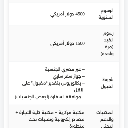
الرسوم
4500 دولار أمريكي
السنوية
رسوم
القيد
1500 دولار أمريكي
(مرة
واحدة)
– غير مصري الجنسية
– جواز سفر ساري
شروط
– بكالوريوس بتقدير “مقبول” على
القبول
الأقل
– موافقة السفارة (لبعض الجنسيات)
المكتبات
مكتبة مركزية + مكتبة كلية التجارة +
والدعم
مصادر إلكترونية وتقنيات بحث
البحثي
متطورة