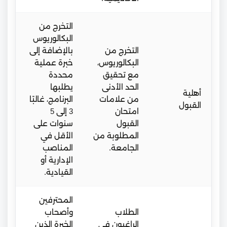
التخرج من
البكالوريوس
التخرج من
بالإضافة إلى
البكالوريوس،
خبرة عملية
مع تحقيق
محددة
الحد الأدنى
يطلبها
أهلية
من علامات
البرنامج، غالبًا
القبول
امتحان
3 إلى 5
القبول
سنوات على
المطلوبة من
الأقل في
الجامعة.
المناصب
الإدارية أو
القيادية.
المحترفين
الطلاب
وأصحاب
الراغبون في
الخبرة الذين