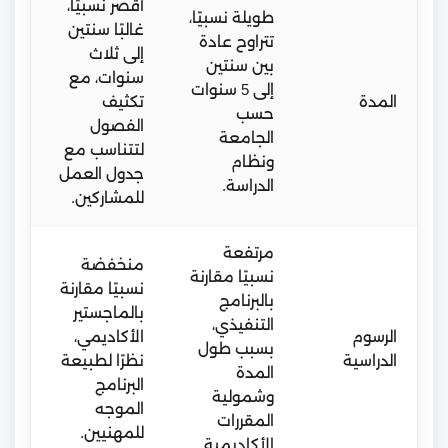
أقصر نسبيًا،
طويلة نسبيًا،
غالبًا سنتين
تتراوح عادة
إلى ثلاث
بين سنتين
سنوات، مع
إلى 5 سنوات
المدة
تكثيف
حسب
الفصول
الجامعة
لتتناسب مع
ونظام
جدول العمل
الدراسة.
للمشاركين.
مرتفعة
منخفضة
نسبيًا مقارنة
نسبيًا مقارنة
بالبرنامج
بالماجستير
التنفيذي،
الرسوم
الأكاديمي،
بسبب طول
الدراسية
نظرًا لطبيعة
المدة
البرنامج
وشمولية
الموجه
المقررات
للمهنيين.
الأكاديمية.