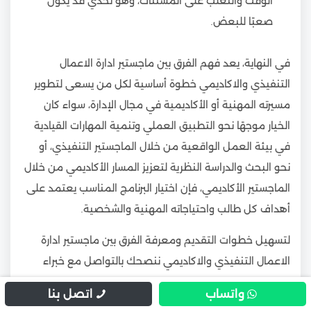
الوقت والتغلب على المشتتات، وهو تحدي قد يكون
صعبًا للبعض.
في النهاية، يعد فهم الفرق بين ماجستير ادارة الاعمال
التنفيذي والاكاديمي خطوة أساسية لكل من يسعى لتطوير
مسيرته المهنية أو الأكاديمية في مجال الإدارة، سواء كان
الخيار موجهًا نحو التطبيق العملي وتنمية المهارات القيادية
في بيئة العمل الواقعية من خلال الماجستير التنفيذي، أو
نحو البحث والدراسة النظرية لتعزيز المسار الأكاديمي من خلال
الماجستير الأكاديمي، فإن اختيار البرنامج المناسب يعتمد على
أهداف كل طالب واحتياجاته المهنية والشخصية.
لتسهيل خطوات التقديم ومعرفة الفرق بين ماجستير ادارة
الاعمال التنفيذي والاكاديمي ننصحك بالتواصل مع خبراء
مكتب ادرس في مصر عبر الواتساب، لتحقيق طموحاتك
واتساب
اتصل بنا
الأكاديمية والمهنية بثقة واحترافية.