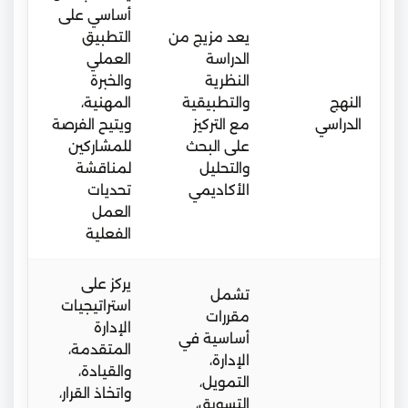
أساسي على
يعد مزيج من
التطبيق
الدراسة
العملي
النظرية
والخبرة
النهج
والتطبيقية
المهنية،
الدراسي
مع التركيز
ويتيح الفرصة
على البحث
للمشاركين
والتحليل
لمناقشة
الأكاديمي
تحديات
العمل
الفعلية
يركز على
تشمل
استراتيجيات
مقررات
الإدارة
أساسية في
المتقدمة،
الإدارة،
والقيادة،
التمويل،
واتخاذ القرار،
التسويق،