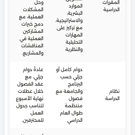
المقررات
وحل
الموارد
الدراسية
المشكلات
البشرية،
العملية، مع
والاستراتيجية،
دمج خبرات
مع تركيز على
المشاركين
المهارات
العملية في
التحليلية
المناقشات
والنظرية
والمشاريع.
دوام كامل أو
عادةً دوام
جزئي حسب
جزئي، مع
البرنامج
عقد الفصول
نظام
والجامعة مع
خلال عطلات
الدراسة
فصول
نهاية الأسبوع
منتظمة
لتناسب جدول
طوال العام
العمل
الدراسي
للمحترفين.