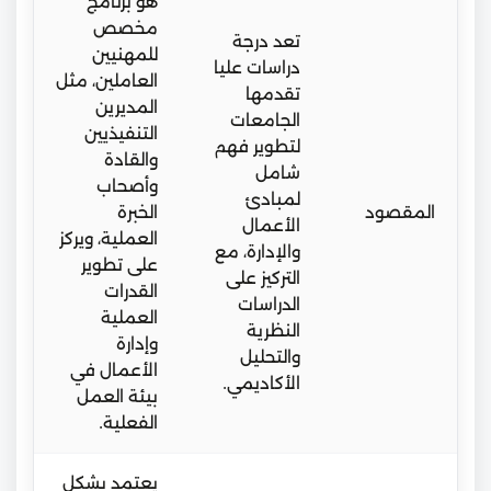
هو برنامج
مخصص
تعد درجة
للمهنيين
دراسات عليا
العاملين، مثل
تقدمها
المديرين
الجامعات
التنفيذيين
لتطوير فهم
والقادة
شامل
وأصحاب
لمبادئ
المقصود
الخبرة
الأعمال
العملية، ويركز
والإدارة، مع
على تطوير
التركيز على
القدرات
الدراسات
العملية
النظرية
وإدارة
والتحليل
الأعمال في
الأكاديمي.
بيئة العمل
الفعلية.
يعتمد بشكل