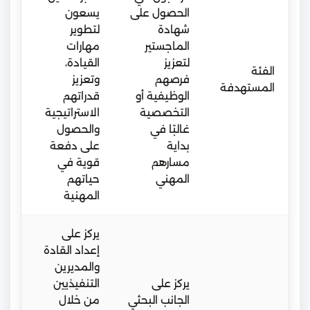
الحصول على
يسعون
شهادة
لتطوير
الماجستير
مهارات
لتعزيز
القيادة،
الفئة
فرصهم
وتعزيز
المستهدفة
الوظيفية أو
قدراتهم
التخصصية
الاستراتيجية
غالبًا في
والحصول
بداية
على دفعة
مسارهم
قوية في
المهني
حياتهم
المهنية
يركز على
إعداد القادة
والمديرين
يركز على
التنفيذيين
الجانب البحثي
من خلال