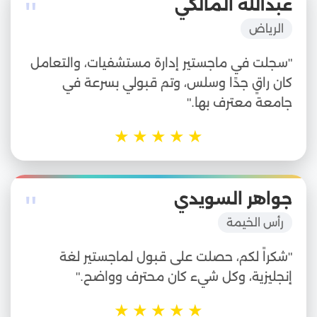
"
عبدالله المالكي
الرياض
"سجلت في ماجستير إدارة مستشفيات، والتعامل
كان راقٍ جدًا وسلس، وتم قبولي بسرعة في
جامعة معترف بها."
★
★
★
★
★
"
جواهر السويدي
رأس الخيمة
"شكراً لكم، حصلت على قبول لماجستير لغة
إنجليزية، وكل شيء كان محترف وواضح."
★
★
★
★
★