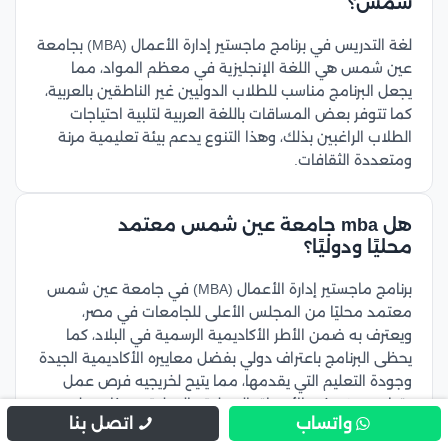
شمس؟
لغة التدريس في برنامج ماجستير إدارة الأعمال (MBA) بجامعة
عين شمس هي اللغة الإنجليزية في معظم المواد، مما
يجعل البرنامج مناسب للطلاب الدوليين غير الناطقين بالعربية،
كما تتوفر بعض المساقات باللغة العربية لتلبية احتياجات
الطلاب الراغبين بذلك، وهذا التنوع يدعم بيئة تعليمية مرنة
ومتعددة الثقافات.
هل mba جامعة عين شمس معتمد
محليًا ودوليًا؟
برنامج ماجستير إدارة الأعمال (MBA) في جامعة عين شمس
معتمد محليًا من المجلس الأعلى للجامعات في مصر،
ويعترف به ضمن الأطر الأكاديمية الرسمية في البلاد، كما
يحظى البرنامج باعتراف دولي بفضل معاييره الأكاديمية الجيدة
وجودة التعليم التي يقدمها، مما يتيح لخريجيه فرص عمل
وتطور مهني في الأسواق المحلية والدولية، وهذا يجعل
واتساب
اتصل بنا
شهادة MBA من جامعة عين شمس خيار موثوق ومرموق