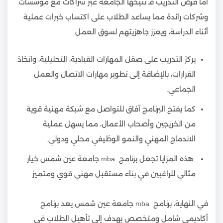
أما فرص التدريب فـ تتيحها الجامعة عبر شراكات مع مؤسسات
وشركات رائدة مما يساعد الطلاب على اكتساب خبرات عملية
أثناء الدراسة، ويعزز جاهزيتهم لسوق العمل.
يركز التدريب على صقل المهارات القيادية، التحليلية، واتخاذ
القرارات، بالإضافة إلى تطوير مهارات الاتصال والعمل
الجماعي.
كما يفتح البرنامج آفاق للتواصل مع شبكة مهنية قوية
من الخريجين وأصحاب الأعمال، مما يسهل عملية
الاندماج المهني والنمو الوظيفي محلي ودولي.
هذه المزايا تجعل برنامج mba جامعة عين شمس خيار
مثالي للراغبين في بناء مستقبل مهني قوي ومتميز.
في النهاية، برنامج mba جامعة عين شمس يعد برنامج
أكاديمي شامل ومتخصص يهدف إلى تأهيل الطلاب في