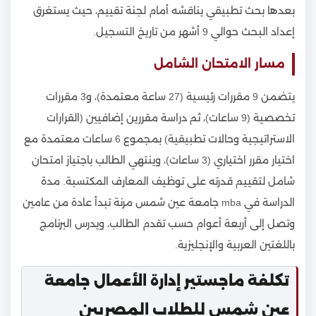
بعدها بحث تطبيقي يناقشه أمام لجنة تقييم، حيث يستغرق
إعداد البحث حوالي 9 أشهر من تاريخ التسجيل.
مسار الامتحان الشامل
يتضمن 9 مقررات رئيسية (27 ساعة معتمدة)، و3 مقررات
تخصصية (9 ساعات)، ثم دراسة مقررين إضافيين (القرارات
الاستراتيجية وحالات تطبيقية) بمجموع 6 ساعات معتمدة مع
اختيار مقرر اختياري (3 ساعات)، وينتهي الطالب باجتياز امتحان
شامل لتقييم قدرته على توظيف المعارف المكتسبة. مدة
الدراسة في mba جامعة عين شمس مرنة تبدأ عادة من عامين
وتصل إلى أربعة أعوام حسب تقدم الطالب، ويدرس البرنامج
باللغتين العربية والإنجليزية.
تكلفة ماجستير إدارة الأعمال جامعة
عين شمس للطلاب المصريين