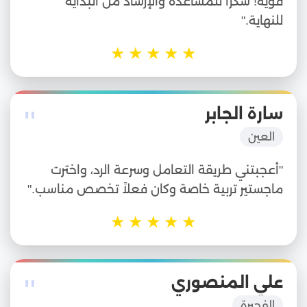
قوية! شكراً للمساعدة والإرشاد من البداية
للنهاية."
★
★
★
★
★
"
سارة الجابر
العين
"أعجبتني طريقة التعامل وسرعة الرد، واخترت
ماجستير تربية خاصة وكان فعلاً تخصص مناسب."
★
★
★
★
★
"
علي المنصوري
الفجيرة