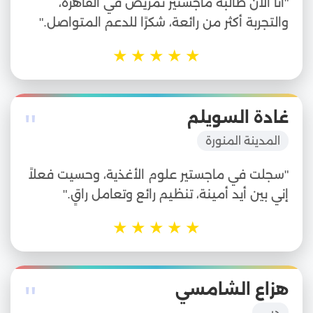
"أنا الآن طالبة ماجستير تمريض في القاهرة،
والتجربة أكثر من رائعة، شكرًا للدعم المتواصل."
★
★
★
★
★
"
غادة السويلم
المدينة المنورة
"سجلت في ماجستير علوم الأغذية، وحسيت فعلاً
إني بين أيد أمينة، تنظيم رائع وتعامل راقٍ."
★
★
★
★
★
"
هزاع الشامسي
دبي