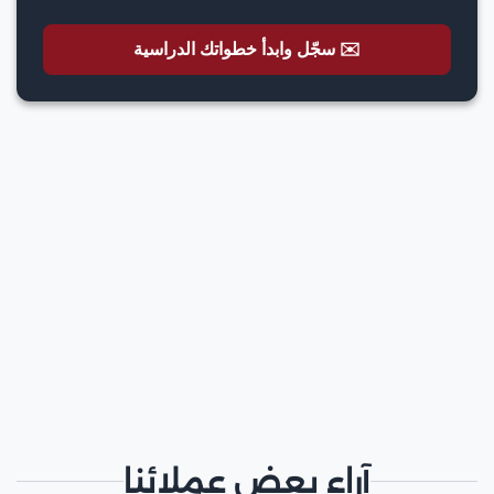
✉️ سجّل وابدأ خطواتك الدراسية
آراء بعض عملائنا