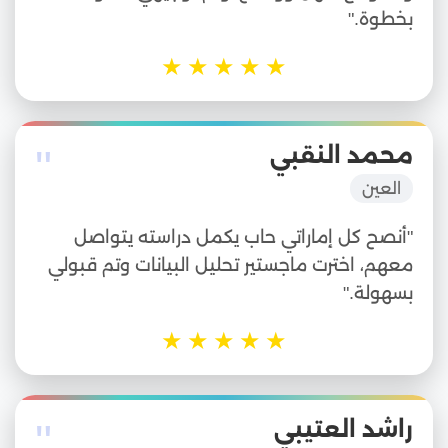
بخطوة."
★
★
★
★
★
"
محمد النقبي
العين
"أنصح كل إماراتي حاب يكمل دراسته يتواصل
معهم، اخترت ماجستير تحليل البيانات وتم قبولي
بسهولة."
★
★
★
★
★
"
راشد العتيبي