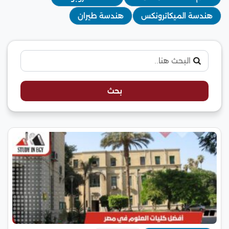
هندسة الميكاترونكس
هندسة طيران
بحث