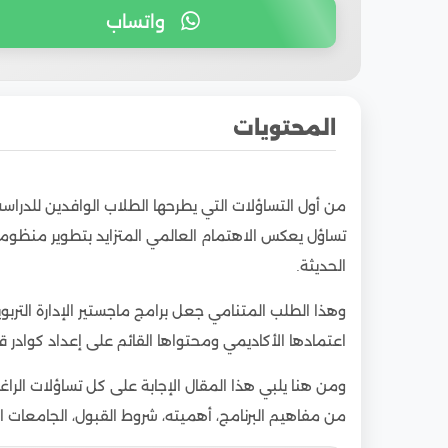
واتساب
المحتويات
1
ما هو ماجستير القيادة التربوية ؟
من أول التساؤلات التي يطرحها الطلاب الوافدين للدرا
2
أهمية دراسة القيادة التربوية في العصر الحديث
تساؤل يعكس الاهتمام العالمي المتزايد بتطوير منظومات 
3
ما هي المهارات التي يكتسبها الطالب في هذا 
الحديثة.
4
مستقبل ماجستير قيادة تربوية للوافدين
وهذا الطلب المتنامي جعل برامج ماجستير الإدارة التربوي
5
مستقبل القيادة التربوية مع التحول الرقمي في ا
اعتمادها الأكاديمي ومحتواها القائم على إعداد كوادر ق
6
أبرز الجامعات المصرية المعتمدة التي تقدم ماجست
7
شروط القبول في ماجستير قيادة تربوية
ومن هنا يلبي هذا المقال الإجابة على كل تساؤلات الراغ
من مفاهيم البرنامج، أهميته، شروط القبول، الجامعات ا
8
تكاليف دراسة ماجستير القيادة التربوية