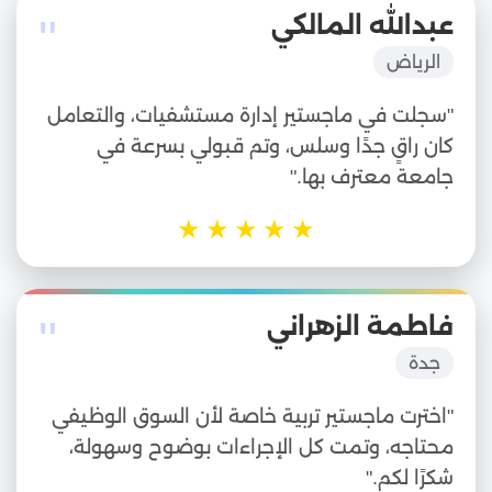
"
عبدالله المالكي
الرياض
"سجلت في ماجستير إدارة مستشفيات، والتعامل
كان راقٍ جدًا وسلس، وتم قبولي بسرعة في
جامعة معترف بها."
★
★
★
★
★
"
فاطمة الزهراني
جدة
"اخترت ماجستير تربية خاصة لأن السوق الوظيفي
محتاجه، وتمت كل الإجراءات بوضوح وسهولة،
شكرًا لكم."