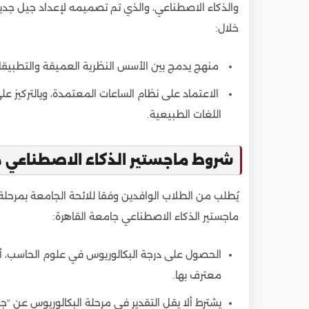
9
فرص العمل بعد الحصول على ماجستير الذكاء ا
والذكاء الاصطناعي، والذي تم تصميمه لإعداد جيل جديد م
10
أبرز برامج كلية الذكاء الاصطناعي في جامعة ال
خلال:
10.1
برامج الماجستير:
منهج يدمج بين الأسس النظرية العميقة والتطبيقات
10.2
برامج الدكتوراه:
الاعتماد على نظام الساعات المعتمدة، ويالتركيز على
11
هل شهادة ماجستير الذكاء الاصطناعي جامعة ا
اللغات الطبيعية.
12
مواعيد التسجيل لماجستير الذكاء الاصطناعي ج
13
خطوات التسجيل في ماجستير الذكاء الاصطناع
شروط ماجستير الذكاء الاصطناعي ج
يُطلب من الطلاب الوافدين وفقا للائحة الجامعة بمرحلة ال
ماجستير الذكاء الاصطناعي جامعة القاهرة:
الحصول على درجة البكالوريوس في علوم الحاسب،
معترف بها.
يشترط ألا يقل التقدير في مرحلة البكالوريوس عن “جيد