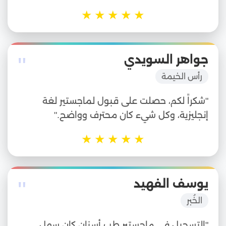
★
★
★
★
★
"
جواهر السويدي
رأس الخيمة
"شكراً لكم، حصلت على قبول لماجستير لغة
إنجليزية، وكل شيء كان محترف وواضح."
★
★
★
★
★
"
يوسف الفهيد
الخُبر
"التسجيل في ماجستير طب أسنان كان سهل