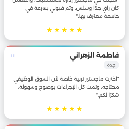
"سجلت في ماجستير إدارة مستشفيات، والتعامل
كان راقٍ جدًا وسلس، وتم قبولي بسرعة في
جامعة معترف بها."
★
★
★
★
★
"
فاطمة الزهراني
جدة
"اخترت ماجستير تربية خاصة لأن السوق الوظيفي
محتاجه، وتمت كل الإجراءات بوضوح وسهولة،
شكرًا لكم."
★
★
★
★
★