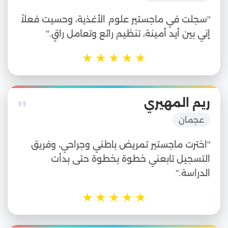
"سجلت في ماجستير علوم الأغذية، وحسيت فعلاً
إني بين أيد أمينة، تنظيم رائع وتعامل راقٍ."
★
★
★
★
★
"
ريم المهيري
عجمان
"اخترت ماجستير تمريض باطني وجراحي، وفريق
التسجيل تابعني خطوة بخطوة حتى بدأت
الدراسة."
★
★
★
★
★