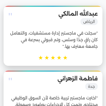
"
عبدالله المالكي
الرياض
"سجلت في ماجستير إدارة مستشفيات، والتعامل
كان راقٍ جدًا وسلس، وتم قبولي بسرعة في
جامعة معترف بها."
★
★
★
★
★
"
فاطمة الزهراني
جدة
"اخترت ماجستير تربية خاصة لأن السوق الوظيفي
محتاجه، وتمت كل الإجراءات بوضوح وسهولة،