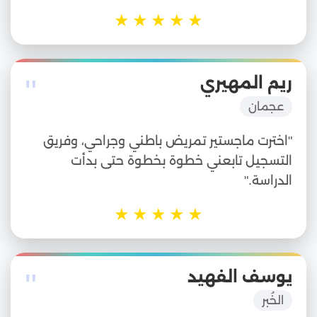
★
★
★
★
★
"
ريم المهيري
عجمان
"اخترت ماجستير تمريض باطني وجراحي، وفريق
التسجيل تابعني خطوة بخطوة حتى بدأت
الدراسة."
★
★
★
★
★
"
يوسف الفهيد
الخُبر