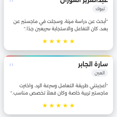
"
عبدالعزيز الفوزان
تبوك
"أبحث عن دراسة مرنة، وسجلت في ماجستير عن
بعد، كان التفاعل والاستجابة سريعين جدًا."
★
★
★
★
★
"
سارة الجابر
العين
"أعجبتني طريقة التعامل وسرعة الرد، واخترت
ماجستير تربية خاصة وكان فعلاً تخصص مناسب."
★
★
★
★
★