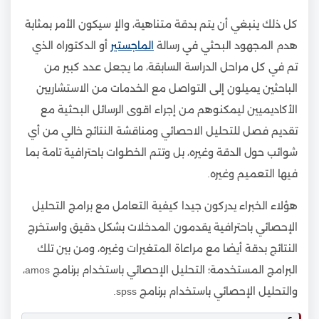
كل ذلك ينبغي أن يتم بدقة متناهية، والإ سيكون الأمر بمثابة
هدم المجهود البحثي في رسالة
الماجستير
أو الدكتوراه الذي
تم في كل مراحل الدراسة السابقة، ما يجعل عدد كبير من
الباحثين يميلون إلى التواصل مع الخدمات من الاستشاريين
الأكاديميين ليمكنوهم من إجراء اقوى الرسائل البحثية مع
تقديم فصل للتحليل الاحصائي ومناقشة النتائج خالي من أي
شوائب حول الدقة وغيره، بل وتتم الخطوات باحترافية تامة بما
فيها التعميم وغيره.
هؤلاء الخبراء يدركون جيدا كيفية التعامل مع برامج التحليل
الإحصائي باحترافية يقدمون المدخلات بشكل دقيق واستخرج
النتائج بدقة أيضا مع مراعاة المتغيرات وغيره، ومن بين تلك
البرامج المستخدمة؛ التحليل الإحصائي باستخدام برنامج amos،
والتحليل الإحصائي باستخدام برنامج spss.