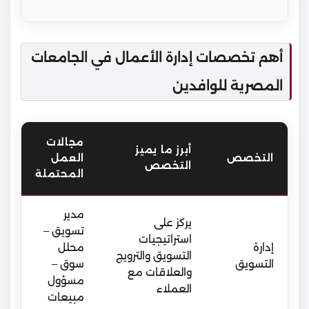
أهم تخصصات إدارة الأعمال في الجامعات
المصرية للوافدين
مجالات
أبرز ما يميز
التخصص
العمل
التخصص
المحتملة
مدير
يركز على
تسويق –
استراتيجيات
إدارة
محلل
التسويق والترويج
التسويق
سوق –
والعلاقات مع
مسؤول
العملاء
مبيعات