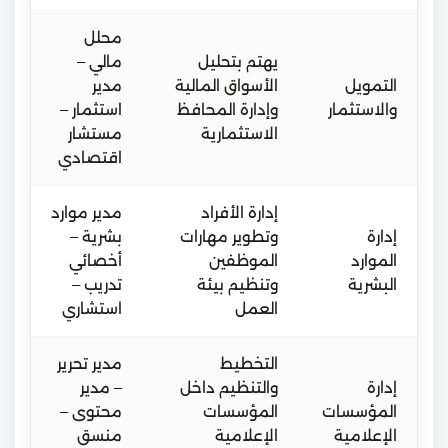
محلل
يهتم بتحليل
مالي –
التمويل
الأسواق المالية
مدير
والاستثمار
وإدارة المحافظ
استثمار –
الاستثمارية
مستشار
اقتصادي
إدارة الأفراد
مدير موارد
إدارة
وتطوير مهارات
بشرية –
الموارد
الموظفين
أخصائي
البشرية
وتنظيم بيئة
تدريب –
العمل
استشاري
التخطيط
مدير تحرير
إدارة
والتنظيم داخل
– مدير
المؤسسات
المؤسسات
محتوى –
الإعلامية
الإعلامية
منسق