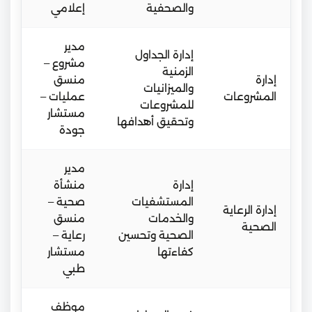
والصحفية
إعلامي
مدير
إدارة الجداول
مشروع –
الزمنية
إدارة
منسق
والميزانيات
المشروعات
عمليات –
للمشروعات
مستشار
وتحقيق أهدافها
جودة
مدير
إدارة
منشأة
المستشفيات
صحية –
إدارة الرعاية
والخدمات
منسق
الصحية
الصحية وتحسين
رعاية –
كفاءتها
مستشار
طبي
موظف