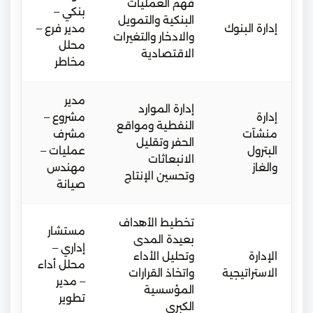
فهم العمليات
بنكي –
البنكية والتمويل
إدارة البنوك
مدير فرع –
والادخار والتغيرات
محلل
الاقتصادية
مخاطر
مدير
إدارة الموارد
إدارة
مشروع –
النفطية ومواقع
منشآت
مشرف
الحفر وتقليل
البترول
عمليات –
الانبعاثات
والغاز
مهندس
وتحسين الإنتاج
صيانة
تخطيط الأهداف
مستشار
بعيدة المدى
إداري –
الإدارة
وتحليل الأداء
محلل أداء
الاستراتيجية
واتخاذ القرارات
– مدير
المؤسسية
تطوير
الكبرى