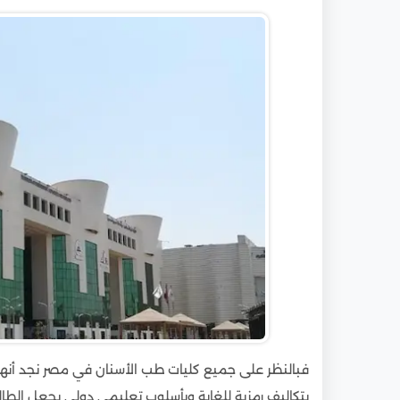
9
متى يبدأ التقديم للجامعات المصرية للطلاب الو
فبالنظر على جميع كليات طب الأسنان في مصر نجد أن
بتكاليف رمزية للغاية وبأسلوب تعليمي دولي يجعل ال