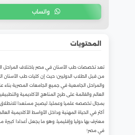
واتساب
المحتويات
1
ما هي مميزات دراسة طب الأسنان في مصر للطل
تعد تخصصات طب الأسنان في مصر باختلاف المراحل الجامعي
2
أفضل كليات طب أسنان في مصر ( الحكومية )
من قبل الطلاب الدوليين؛ حيث إن كليات طب الأسنان 
3
أفضل كليات طب الأسنان الخاصة في مصر
والمراحل الجامعية في جميع الجامعات المصرية بناء على
4
تكلفة دراسة طب الأسنان في مصر لغير المصريي
العالم والقائمة على طرح المناهج الأكاديمية والتطبيق
5
شروط القبول في جامعات طب الأسنان للطلاب ا
بمجال تخصصه علميا وعمليا، ليصبح مستعدا للانطلاق ف
6
التخصصات والبرامج الدراسية في طب الأسنان لل
أكثر في الحياة المهنية وداخل الأواسط الأكاديمية الع
7
كم سنة دراسة طب الأسنان في مصر للطلاب الو
معترف بها دوليا وإقليميا، وهو ما يجعل أعدادا كبيرة
في مصر!
8
عدد سنوات الدراسات العليا في طب الأسنان في