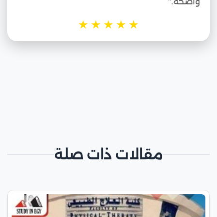
واضحة."
★
★
★
★
★
مقالات ذات صلة