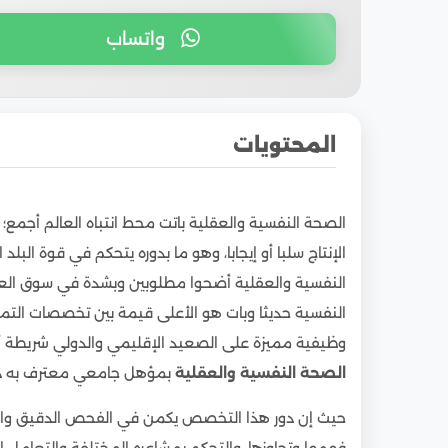
واتساب
المحتويات
1
فما هي أبرز مميزات دراسة ماجستير تمريض الص
الصحة النفسية والعقلية باتت محط انتباه العالم أجمع؛
1.1
شهادة جامعية معترف بها دوليا وإقليميا
الإنتاج سلبا أو إيجابا، وهو ما بدوره يتحكم في قوة الب
1.2
الاستراتيجية التعليمية المعترف بها دوليا وإقلي
النفسية والعقلية أضحوا مطلوبين وبشدة في سوق ال
1.3
دراسة خالية من أي صعوبات أو تحديات
النفسية حديثا وبات هو الأعلى قيمة بين تخصصات الت
2
تكاليف دراسة ماجستير تمريض الصحة النفسية 
وظيفية مميزة على الصعيد الإقليمي والدولي شريطة
3
مدة ونظام دراسة البرنامج
الصحة النفسية والعقلية
بمؤهل جامعي معترف به دو
4
أفضل الجامعات المصرية لدراسة ماجستير تمريض
حيث إن دور هذا التخصص يكمن في الفحص الدقيق والع
5
شروط دراسة ماجستير تمريض الصحة النفسية وا