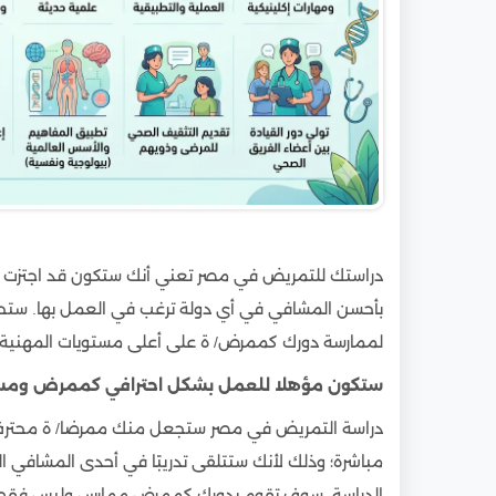
دراستك للتمريض في مصر تعني أنك ستكون قد اجتزت كل
بأحسن المشافي في أي دولة ترغب في العمل بها. ست
لممارسة دورك كممرض/ ة على أعلى مستويات المهنية وا
ستكون مؤهلا للعمل بشكل احترافي كممرض ومسا
دراسة التمريض في مصر ستجعل منك ممرضا/ ة محترف/ ة 
مباشرة؛ وذلك لأنك ستتلقى تدريبًا في أحدى المشافي 
الدراسة. سوف تقوم بدورك كممرض ممارس وليس فقط دا