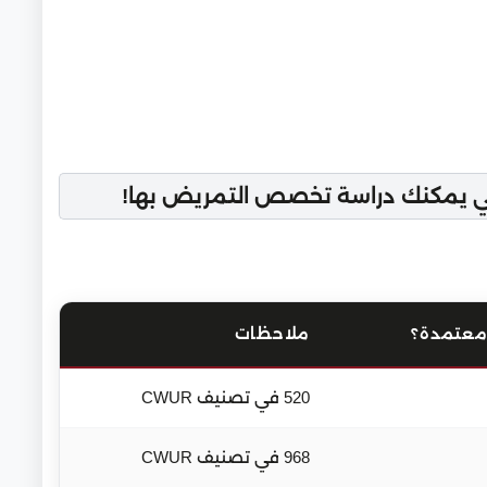
تي يمكنك دراسة تخصص التمريض بها!
معتمدة؟
ملاحظات
520 في تصنيف CWUR
968 في تصنيف CWUR