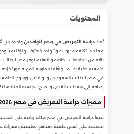
المحتويات
1
مميزات دراسة التمريض في مصر
تُعدّ
دراسة التمريض في مصر للوافدين
واحدة من أكث
1.1
ستكون مؤهلا للعمل بشكل احترافي كممرض 
معتمد بتكلفة مدروسة وشهادة مُعترف بها إقليمياً ودو
2
فما هي تخصصات والوظائف المتاحة للتمريض؟
باقة من الجامعات الخاصة والأهلية، توفّر مصر للطالب ال
3
أفضل الجامعات المصرية الحكومية التي يمكنك
جامعية حقيقية، بما يؤهّله لممارسة المهنة فور تخرّج
3.1
الجامعات الخاصة التي تقدم كلية التمريض للو
في مصر للطلاب السعوديين والوافدين، ورسوم الجامعات ا
4
كليات التمريض في مصر الحكومية والخاصة والأ
إضافةً إلى معدلات القبول والمنح الدراسية المتاحة، لت
5
كم سنة دراسة التمريض في مصر للوافدين
مميزات دراسة التمريض في مصر 2026
6
مواعيد بدء الدراسة من كل عام
7
دراسة التمريض في المعاهد التابعة للجامعات ا
تتبوأ دراسة التمريض في مصر مكانة ريادية على المستوى ا
8
أهم المواد الأساسية التي يشملها تخصص الت
فتعتمد على أسس علمية ومناهج تعليمية ومقررات علمية