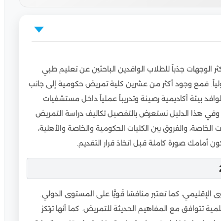
ر الوجهات جذباً للطلاب الوافدين الباحثين عن تعليم طبي
ومساعد طبيب بمجرد تخرجك
لياً. فمع وجود أكثر من عشرين كلية تمريض حكومية إلى جانب
وافد بيئة أكاديمية رصينة وتدريباً عملياً داخل مستشفيات
 دراسة تخصص التمريض بها!
ه. وفي هذا الدليل نستعرض بالتفصيل تكاليف دراسة التمريض
افدين
لخاصة، والفروق بين الكليات الحكومية والخاصة والأهلية،
هلية
كون أمامك صورة كاملة قبل اتخاذ قرار التقديم.
لحكومية
لإقليمي، كما تعتبر منافسًا قَوِيًّا على المستوى الدولي.
مريض وتضمنها كليات ومعاهد التمريض في مصر
 تتوافق مع المفاهيم الحديثة للتمريض. كما أنها ترتكز