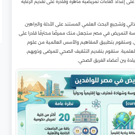
على إعداد كفاءات تمريضية ماهرة وقادرة على تقديم الرعاية
عوديين
اتي وتشجيع البحث العلمي المستند على الأدلة والبراهين.
في مصر للوافدين
راسة التمريض في مصر ستجعل منك ممرضًا محترفًا قادرا على
رضى، وستقوم بتطبيق المفاهيم والأسس العالمية من علوم
 الدراسة
العلمية. ستقوم بتقديم التثقيف الصحي للمرضى وذويهم،
ادة بين أعضاء الفريق الصحي.
للوافدين
فدين
ن