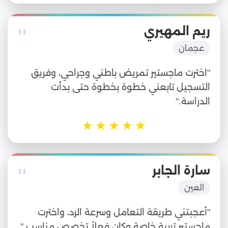
"
ريم المهيري
عجمان
"اخترت ماجستير تمريض باطني وجراحي، وفريق
التسجيل تابعني خطوة بخطوة حتى بدأت
الدراسة."
★
★
★
★
★
"
سارة الجابر
العين
"أعجبتني طريقة التعامل وسرعة الرد، واخترت
ماجستير تربية خاصة وكان فعلاً تخصص مناسب."