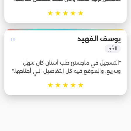
★
★
★
★
★
"
يوسف الفهيد
الخُبر
"التسجيل في ماجستير طب أسنان كان سهل
وسريع، والموقع فيه كل التفاصيل اللي أحتاجها."
★
★
★
★
★