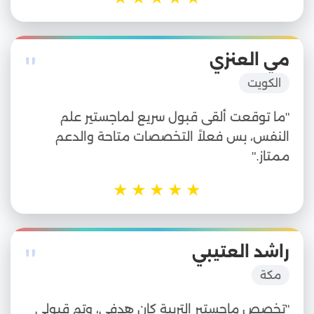
"
مي العنزي
الكويت
"ما توقعت ألقى قبول سريع لماجستير علم
النفس، بس فعلاً التخصصات متاحة والدعم
ممتاز."
★
★
★
★
★
"
راشد العتيبي
مكة
"تخصص ماجستير التربية كان هدفي، وتم قبولي