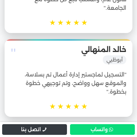
الجامعة."
★
★
★
★
★
"
خالد المنهالي
أبوظبي
"التسجيل لماجستير إدارة أعمال تم بسلاسة،
والموقع سهل وواضح، وتم توجيهي خطوة
بخطوة."
★
★
★
★
★
واتساب
اتصل بنا
مريم الشحي