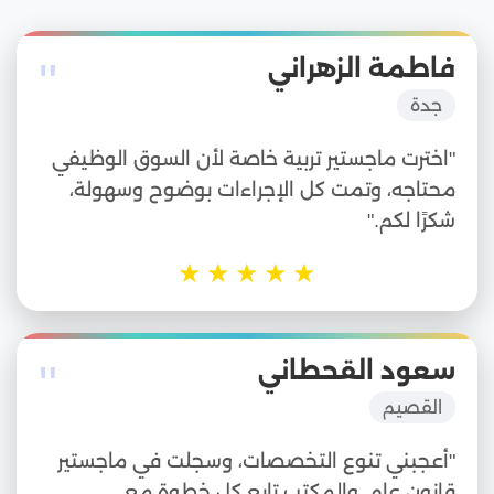
"
فاطمة الزهراني
جدة
"اخترت ماجستير تربية خاصة لأن السوق الوظيفي
محتاجه، وتمت كل الإجراءات بوضوح وسهولة،
شكرًا لكم."
★
★
★
★
★
"
سعود القحطاني
القصيم
"أعجبني تنوع التخصصات، وسجلت في ماجستير
قانون عام، والمكتب تابع كل خطوة مع