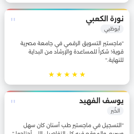
"
نورة الكعبي
أبوظبي
"ماجستير التسويق الرقمي في جامعة مصرية
قوية! شكراً للمساعدة والإرشاد من البداية
للنهاية."
★
★
★
★
★
"
يوسف الفهيد
الخُبر
"التسجيل في ماجستير طب أسنان كان سهل
وسريع، والموقع فيه كل التفاصيل اللي أحتاجها."