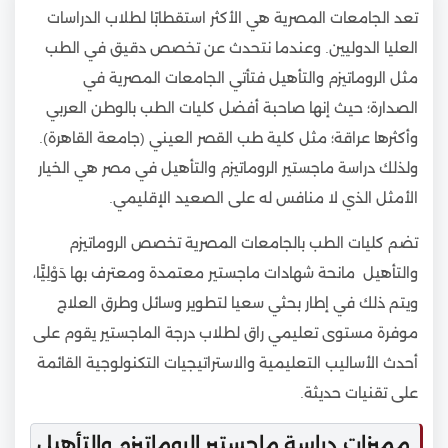
تعد الجامعات المصرية هي الأكثر استقطابًا لطلاب الدراسات
العليا الدوليين. وعندما نتحدث عن تخصص دقيق في الطب
مثل الروماتيزم والتأهيل فتأتي الجامعات المصرية في
الصدارة؛ حيث إنها صاحبة أفضل كليات الطب بالوطن العربي
وأكثرها عراقة؛ مثل كلية طب القصر العيني (جامعة القاهرة).
ولذلك دراسة ماجستير الروماتيزم والتأهيل في مصر هي الخيار
الأمثل الذي لا منافس له على الصعيد الإقليمي.
تضم كليات الطب بالجامعات المصرية تخصص الروماتيزم
والتأهيل مانحة شهادات ماجستير معتمدة ومعترف بها دَوْلِيًّا،
ويتم ذلك في إطار بحثي سعيا لتطوير وسائل وطرق العلاج
موفرة مستوى تعليمي راق لطلاب درجة الماجستير يقوم على
أحدث الأساليب التعليمية والاستراتيجيات التكنولوجية القائمة
على تقنيات حديثة.
مميزات دراسة ماجستير الروماتيزم والتأهيل