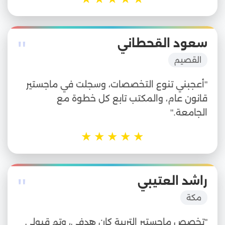
"
سعود القحطاني
القصيم
"أعجبني تنوع التخصصات، وسجلت في ماجستير
قانون عام، والمكتب تابع كل خطوة مع
الجامعة."
★
★
★
★
★
"
راشد العتيبي
مكة
"تخصص ماجستير التربية كان هدفي، وتم قبولي