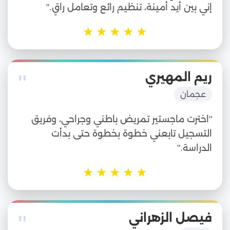
إني بين أيد أمينة، تنظيم رائع وتعامل راقٍ."
★
★
★
★
★
"
ريم المهيري
عجمان
"اخترت ماجستير تمريض باطني وجراحي، وفريق
التسجيل تابعني خطوة بخطوة حتى بدأت
الدراسة."
★
★
★
★
★
"
فيصل الزهراني