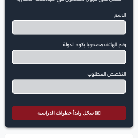
الاسم
رقم الهاتف مصحوبا بكود الدولة
التخصص المطلوب
✉️ سجّل وابدأ خطواتك الدراسية