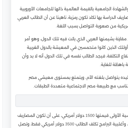
هادة الجامعية بالقيمة العالمية ذاتها للجامعات الأوروبية
صاريف الدراسة بها تكاد تكون رمزية، ناهينا عن أن الطالب العربي
أمريكية من صعوبة التواصل بسبب اللغة.
قارنة بشيمنها العربي الذي باتت فيه تلك الدول، وهو أمر
أولئك الذين كانوا متحمسين في المعيشة بالدول الغربية
اع التكلفة، فيجد الطالب نفسه في تلك الدول أنه لا بد وأن
 باهظة للغاية.
اليده يتواصل بلغته الأم، ويتمتع بمستوى معيشي مصر
ناسب مع طبيعة مصر الاجتماعية متعددة الطبقات.
يدفع الوافد رسوم قيد مرة واحدة فقط في السنة الدراسية الأولى قيمتها 1500 دولار أمريكي، على أن تكون المصاريف
السنوية بناء على البرنامج الذي يرغب الطالب في دراسته، وأغلبية البرامج تكلف الطالب 3500 دولار أمريكي فقط، وتصل