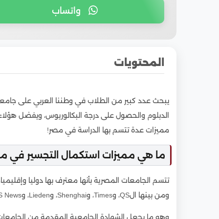
واتساب
المحتويات
1
ما هي مميزات استكمال التجسير في مصر؟!
يبحث عدد كبير من الطلاب في وطننا العربي على جامعا
2
تكاليف التجسير في مصر للوافدين
الدبلوم والحصول على درجة البكالوريوس، ويفضل هؤلا
3
تكاليف دراسة برامج التجسير حسب التخصص
مميزات عدة تتسم بها الدراسة في مصر!
4
مدة التجسير في مصر للوافدين
ما هي مميزات استكمال التجسير في م
5
أفضل جامعات تقبل التجسير في مصر
6
أنواع الجامعات المصرية المتاحة للطلاب الوافدي
تتسم الجامعات المصرية بأنها معترف بها دوليا وإقليميا
7
شروط التجسير في مصر للوافدين
ومن بينها الQS، وTimes، وShenghai، وLieden، وUS News، وغيرهم.
8
كيفية التقديم على التجسير في الجامعات المصر
وهو ما يجعل الشهادة الجامعية المقدمة من الجامعات 