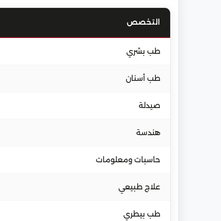
التخصص
طب بشري
طب أسنان
صيدلة
هندسة
حاسبات ومعلومات
علاج طبيعي
طب بيطري