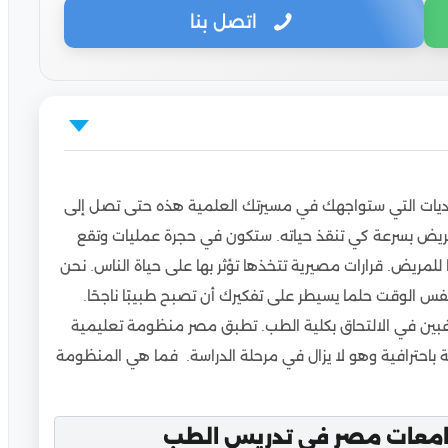
اتصل بنا
 في تدريس الطب
حديات التي ستواجهك في مسيرتك العلمية هذه حتى تصل إلى
الطب بالجامعات المصرية
مريض بسرعة كي تنقذ حياته. ستكون في حجرة عمليات وتقع
للمريض. قرارات مصيرية تتخذها تؤثر بها على حياة الناس. نحن
ك المنظومة!
س الوقت حلما يسيطر على تفكيرك أن تصبح طبيبًا ناجحًا.
لتحاف بالمرحلة الجامعية الأولى؟
ين في الالتحاق بكلية الطب. تطبق مصر منظومة تعليمية
 باحترافية وهو لا يزال في مرحلة الدراسة. فما هي المنظومة
للوافدين
طلاب الوافدين
 جامعات مصر في تدريس الطب