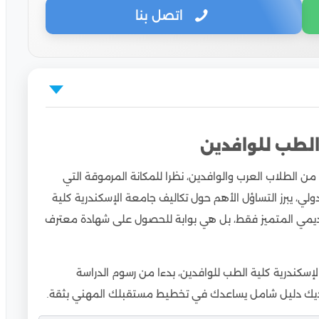
اتصل بنا
الطب للوافدين
افدين
من الطلاب العرب والوافدين، نظرا للمكانة المرموقة التي
ين في مرحلة البكالوريوس
لدولي، يبرز التساؤل الأهم حول تكاليف جامعة الإسكندرية كلية
ن في مرحلة الدراسات العليا
كاديمي المتميز فقط، بل هي بوابة للحصول على شهادة معترف
وافدين
سكندرية كلية الطب للوافدين، بدءا من رسوم الدراسة
 يديك دليل شامل يساعدك في تخطيط مستقبلك المهني بثقة.