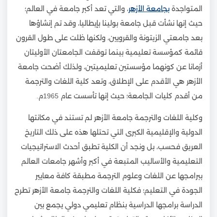
المتواجدة
بجامعة الأزهر
، والتي تعد أكبر جامعة في العالم؛
حيث إنها نشأت قبل جامعة بولينا بإيطاليا، وقد تم إنشاؤها
بعد جامعتي الزيتونة والقرويين، ولكنها ظلت على طول القرون
قائمة كمؤسسة تعليمية بينما توقفت الجامعتان الأوليتان
أزمانا عن كونهما مؤسستين تعليميتين، ولذلك أضحت جامعة
الأزهر هي الأقدم على الإطلاق، وتعد كلية اللغات والترجمة
من أقدم كليات الجامعة؛ حيث إنها تأسست عام 1965م.
وكلية اللغات والترجمة جامعة الأزهر لم تستند في مكانتها
الدولية والإقليمية الكبرى التي تحتلها هذه على ذلك التاريخ
العريق فحسب، بل ونجد أن الكلية تطبق أحدث الاستراتيجيات
التعليمية والأساليب المتبعة في أكبر وأشهر جامعات العالم
ببرامجها عن اللغات وعلوم الترجمة مطبقة كافة معايير
الجودة في التعليم؛ فكلية اللغات والترجمة جامعة الأزهر تطرح
الدراسة برامجها الدراسية بنظام تعليمي دولي يجمع بين