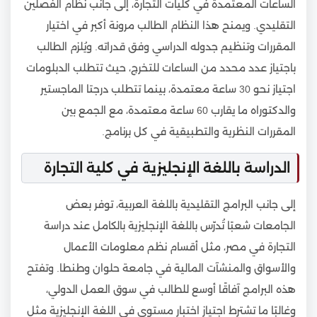
الساعات المعتمدة في كليات التجارة، إلى جانب نظام الفصلين
التقليدي. ويمنح هذا النظام الطالب مرونة أكبر في اختيار
المقررات وتنظيم جدوله الدراسي وفق قدراته. ويُلزم الطالب
باجتياز عدد محدد من الساعات للتخرج، حيث تتطلب الدبلومات
اجتياز نحو 30 ساعة معتمدة، بينما تتطلب درجتا الماجستير
والدكتوراه ما يقارب 60 ساعة معتمدة، مع الجمع بين
المقررات النظرية والتطبيقية في كل برنامج.
الدراسة باللغة الإنجليزية في كلية التجارة
إلى جانب البرامج التقليدية باللغة العربية، توفر بعض
الجامعات شعبًا تُدرّس باللغة الإنجليزية بالكامل عند دراسة
التجارة في مصر، مثل أقسام نظم معلومات الأعمال
والأسواق والمنشآت المالية في جامعة حلوان وطنطا. وتفتح
هذه البرامج آفاقًا أوسع للطالب في سوق العمل الدولي،
وغالبًا ما تشترط اجتياز اختبار مستوى في اللغة الإنجليزية مثل