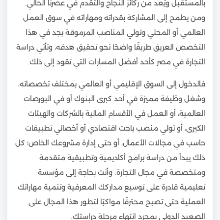
بالمستقبل ويُعد من ركائز النجاح والتقدم في عصرنا الحالي.
ومن يطمح إلى المشاركة بقدراته ومهاراته في سوق العمل
العالمي أو المحلي وتولي المناصب المرموقة يجد في هذا
التخصص العريق طريقًا واضحًا نحو تحقيق هدفه، وتأتي دراسة
التجارة في مصر كأحد أفضل المسارات التي تقود إلى ذلك.
فالدخول إلى السوق الإقليمي أو العالمي بمختلف تخصصاته،
وشغل وظيفة مميزة في أحد كبرى البنوك أو في البورصات
العالمية، أو العمل في الأقسام المالية بالشركات والهيئات
الكبرى، أو تولي منصب باحث اقتصادي أو أخصائي تطبيقات
حاسب في مجالات الأعمال، أو حتى إدارة مشروعك الخاص؛ كل
ذلك يبدأ من دراسة برامج أكاديمية وتطبيقية متقدمة
ومتخصصة في مجال التجارة. وأنت بحاجة إلى مؤسسة
تعليمية قادرة على توسيع مداركك المعرفية وتنمية مهاراتك
العملية حتى تصبح محترفًا مواكبًا لتطور هذا المجال على
الصعيد الدولي بمجرد انتهاء مرحلة دراستك.