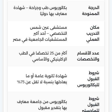
الدرجة
بكالوريوس طب وجراحة – شهادة
الممنوحة
معترف بها دوليًا
مكان
مستشفى عين شمس
التدريب
التخصصي – أحد أكبر
العملي
المستشفيات الجامعية في مصر
عدد الأقسام
أكثر من 25 تخصصًا في الطب
والتخصصات
الإكلينيكي والأساسي
شروط
شهادة ثانوية عامة أو ما
القبول
يعادلها بنسبة لا تقل عن 75%
للبكالوريوس
شروط
بكالوريوس من جامعة معترف
القبول
بها بتقدير مقبول
للماجستير