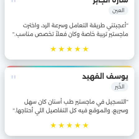
"
سارة الجابر
العين
"أعجبتني طريقة التعامل وسرعة الرد، واخترت
ماجستير تربية خاصة وكان فعلاً تخصص مناسب."
★
★
★
★
★
"
يوسف الفهيد
الخُبر
"التسجيل في ماجستير طب أسنان كان سهل
وسريع، والموقع فيه كل التفاصيل اللي أحتاجها."
★
★
★
★
★