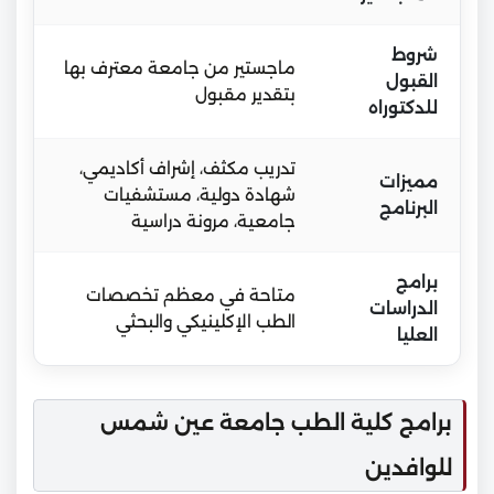
شروط
ماجستير من جامعة معترف بها
القبول
بتقدير مقبول
للدكتوراه
تدريب مكثف، إشراف أكاديمي،
مميزات
شهادة دولية، مستشفيات
البرنامج
جامعية، مرونة دراسية
برامج
متاحة في معظم تخصصات
الدراسات
الطب الإكلينيكي والبحثي
العليا
برامج كلية الطب جامعة عين شمس
للوافدين