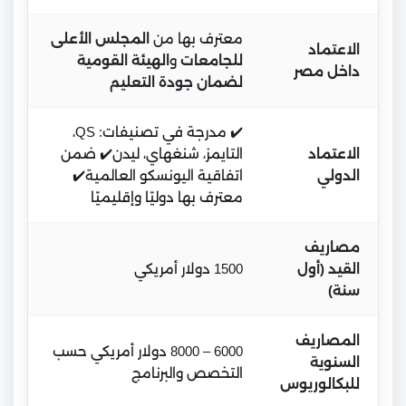
معترف بها من
المجلس الأعلى
الاعتماد
للجامعات
و
الهيئة القومية
داخل مصر
لضمان جودة التعليم
✔️ مدرجة في تصنيفات: QS،
الاعتماد
التايمز، شنغهاي، ليدن✔️ ضمن
الدولي
اتفاقية اليونسكو العالمية✔️
معترف بها دوليًا وإقليميًا
مصاريف
القيد (أول
1500 دولار أمريكي
سنة)
المصاريف
6000 – 8000 دولار أمريكي حسب
السنوية
التخصص والبرنامج
للبكالوريوس