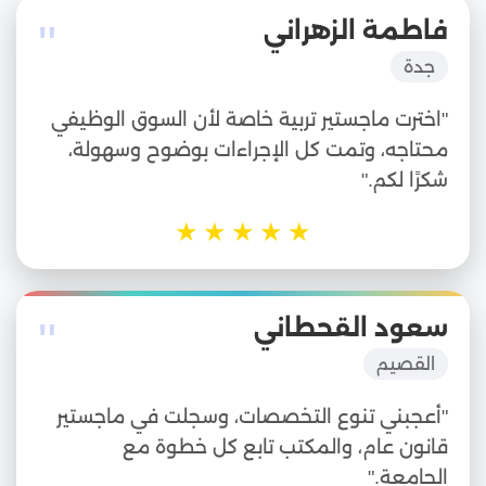
"
فاطمة الزهراني
جدة
"اخترت ماجستير تربية خاصة لأن السوق الوظيفي
محتاجه، وتمت كل الإجراءات بوضوح وسهولة،
شكرًا لكم."
★
★
★
★
★
"
سعود القحطاني
القصيم
"أعجبني تنوع التخصصات، وسجلت في ماجستير
قانون عام، والمكتب تابع كل خطوة مع
الجامعة."