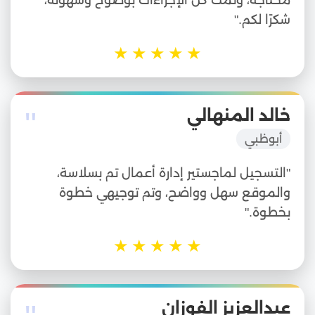
شكرًا لكم."
★
★
★
★
★
"
خالد المنهالي
أبوظبي
"التسجيل لماجستير إدارة أعمال تم بسلاسة،
والموقع سهل وواضح، وتم توجيهي خطوة
بخطوة."
★
★
★
★
★
عبدالعزيز الفوزان