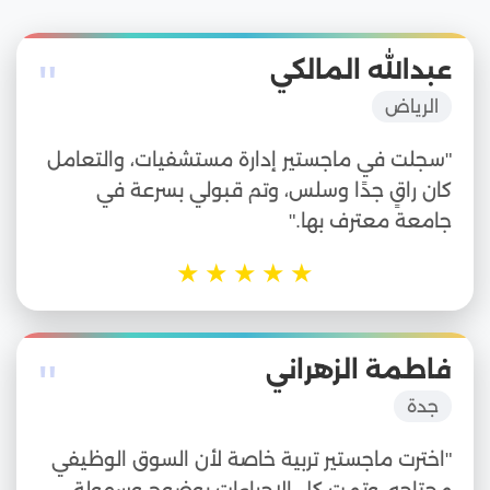
"
عبدالله المالكي
الرياض
"سجلت في ماجستير إدارة مستشفيات، والتعامل
كان راقٍ جدًا وسلس، وتم قبولي بسرعة في
جامعة معترف بها."
★
★
★
★
★
"
فاطمة الزهراني
جدة
"اخترت ماجستير تربية خاصة لأن السوق الوظيفي
محتاجه، وتمت كل الإجراءات بوضوح وسهولة،