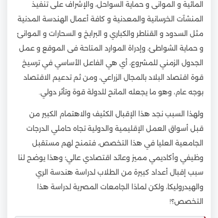
المائية و الموانى و حماية السواحل، والإشراف على تنفيذ
المنشآت الخرسانية والمعدنية و كافة أعمال الهندسة المدنية
مثل السدود و القناطر والكباري و البرابخ و السحارات و الموانئ
و حماية الشواطئ، وإدراة الموارد المتاحة فى الموقع و عمل
الجدول الزمني للمشروع، أي هي الفاعل الأساسي في ترسيخ
قوة اقتصاد البلاد بالمجال الزراعي، ومن ثم تدعيم الاقتصاد
بوجه عام، وهو ما يجعله المانح للدولة قوة وتأثر دولي.
ولهذا السبب نجد هذا الإقبال الكثيف والاهتمام الكبير من
قبل أسواق العمل الإقليمية والدولية تجاه حاملي الدرجات
الجامعية العليا في هذا التخصص، فتمنح لهم مستقبل
وظيفي وأكاديمي مميز وعائد اقتصادي عالي؛ وهذا يوضح لنا
سبب إقبال أعداد كبيرة من الطلاب لدراسة هندسة الري
والهيدروليكا، ولكن لماذا الجامعات المصرية لدراسة هذا
التخصص؟!