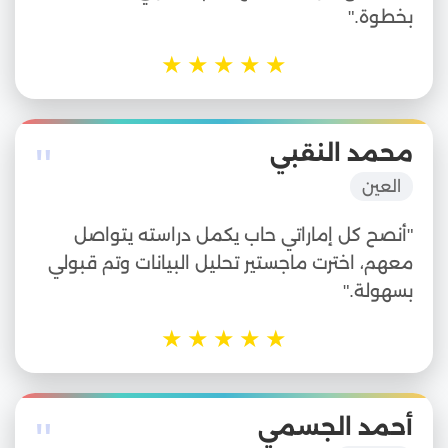
بخطوة."
★
★
★
★
★
"
محمد النقبي
العين
"أنصح كل إماراتي حاب يكمل دراسته يتواصل
معهم، اخترت ماجستير تحليل البيانات وتم قبولي
بسهولة."
★
★
★
★
★
"
أحمد الجسمي