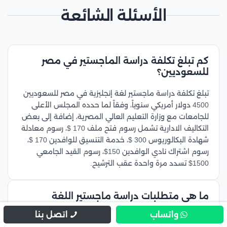
الأسئلة الشائعة
كم تبلغ تكلفة دراسة الماجستير في مصر
للسعوديين؟
تبلغ تكلفة دراسة ماجستير لغة إنجليزية في مصر للسعوديين
4500 دولار أمريكي سنوياً، وفقاً لما حدده المجلس الأعلى
للجامعات مع وزارة التعليم العالي المصرية، إضافة إلى بعض
التكاليف الادارية تشمل رسوم فتح ملف 170 $، رسوم معادلة
شهادة البكالوريوس 300 $، خدمة التنسيق للوافدين 170 $،
رسوم اشتراك نادي الوافدين 150$، رسوم القيد الجامعي
1500$ تسدد مرة واحدة عقب الترشيح.
ما هي متطلبات دراسة ماجستير اللغة
الإنجليزية في مصر؟
واتساب
اتصل بنا