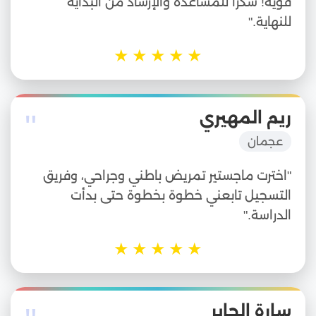
قوية! شكراً للمساعدة والإرشاد من البداية
للنهاية."
★
★
★
★
★
"
ريم المهيري
عجمان
"اخترت ماجستير تمريض باطني وجراحي، وفريق
التسجيل تابعني خطوة بخطوة حتى بدأت
الدراسة."
★
★
★
★
★
سارة الجابر