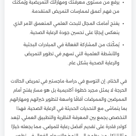
يرفع من مستوى معرفتك ومهاراتك التمريضية ويُمكّنك
من فهم أعمق لممارسات التمريض المتقدمة.
يفتح أمامك المجال للبحث العلمي المتعمق الأمر الذي
ينعكس إيجابًا على تحسين جودة الرعاية الصحية.
يُمكّنك من المشاركة الفعالة في المبادرات البحثية
والأنشطة العلمية التي تسهم في تطوير التمريض
والرعاية الصحية بشكل عام.
في الختام، إن التوسع في دراسة ماجستير في تمريض الحالات
الحرجة لا يمثل مجرد خطوة أكاديمية بل هو مسار يفتح أمام
الممرضين والممرضات آفاقًا واسعة لتطوير خبراتهم ومهاراتهم
بما يتماشى مع التحديات الحديثة في الرعاية الصحية، فهذا
التخصص يجمع بين المعرفة النظرية والتطبيق العملي، ليُعد
كوادر قادرة على تقديم أفضل رعاية للمرضى، مما يجعله خيارًا
مثاليًا لكل من يطمح إلى التميز والإسهام الفعال في تطوير