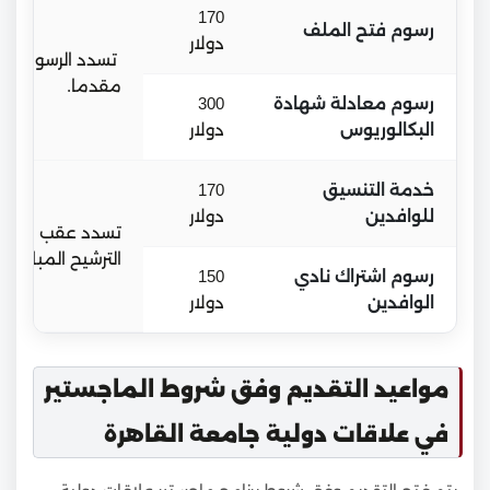
170
رسوم فتح الملف
دولار
تسدد الرسوم
مقدما.
رسوم معادلة شهادة
300
البكالوريوس
دولار
خدمة التنسيق
170
للوافدين
دولار
تسدد عقب صدور
الترشيح المباشر.
رسوم اشتراك نادي
150
الوافدين
دولار
مواعيد التقديم وفق شروط الماجستير
في علاقات دولية جامعة القاهرة