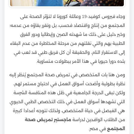
وجاء فيروس كوفيد-19 وعائلة كورونا لا لتؤثر الصحة على
المجتمع من إنتاج واقتصاد فحسب، بل وتقرر بقاؤه من عدمه؛
وخير دليل على ذلك ما شهدته الصين وإيطاليا ودور الفرق
الطبية بهم والتي نقلتهم من مرحلة المخاطرة من عدم البقاء
إلى الاستقرار التام، والحقيقة أن كل فريق طبي قد لعب في
بلده دورا حيويا في هذا الأمر ببطولات متساوية.
ومن هنا بات المتخصص في تمريض صحة المجتمع يُنظر إليه
نظرة بطولية وأضحت أسواق العمل في احتياج مستمر لهم،
ولكن تبقى الدرجة الجامعية في ظل هذه المنافسة الشرسة
التي تشهدها أسواق العمل في ذلك التخصص الطبي الحيوي
هي الفيصل في حياة المتخصص، ولذلك تتوجه أعدادا كبيرة
من الطلاب الوافدين لدراسة
ماجستير تمريض صحة
المجتمع
في مصر.