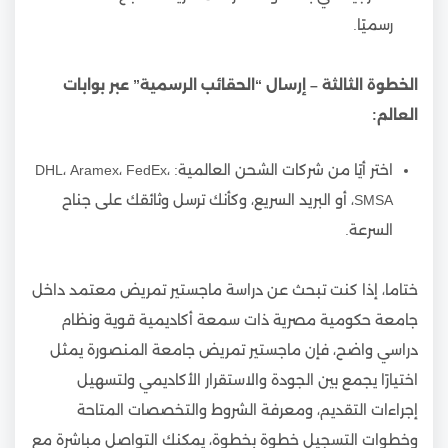
رسميًا.
الخطوة الثالثة – إرسال “الحقائب الرسمية” عبر بوابات
العالم:
اختر أيًا من شركات الشحن العالمية: DHL، Aramex، FedEx،
SMSA، أو البريد السريع، وكأنك ترسل وثائقك على جناح
السرعة.
ختاما، إذا كنت تبحث عن دراسة ماجستير تمريض معتمد داخل
جامعة حكومية مصرية ذات سمعة أكاديمية قوية ونظام
دراسي واضح، فإن ماجستير تمريض جامعة المنصورة يمثل
اختيارًا يجمع بين الجودة والاستقرار الأكاديمي ولتسهيل
إجراءات التقديم، ومعرفة الشروط والتخصصات المتاحة
وخطوات التسجيل خطوة بخطوة، يمكنك التواصل مباشرة مع