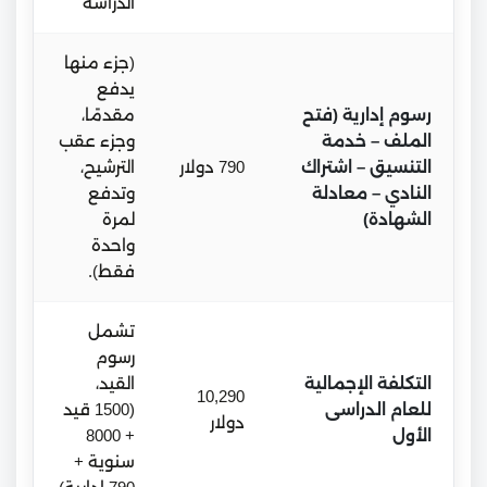
الدراسة
(جزء منها
يدفع
رسوم إدارية (فتح
مقدمًا،
الملف – خدمة
وجزء عقب
التنسيق – اشتراك
790 دولار
الترشيح،
النادي – معادلة
وتدفع
الشهادة)
لمرة
واحدة
فقط).
تشمل
رسوم
التكلفة الإجمالية
القيد،
10,290
للعام الدراسى
(1500 قيد
دولار
الأول
+ 8000
سنوية +