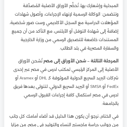
المبدئية وإشعارك بها، تُحضَّر الأوراق الأصلية المُصدَّقة
وتتضمن: الوكالة الرسمية لإنهاء الإجراءات، وأصول شهادات
المؤهلات الدراسية مع السجل الأكاديمي وست صور شخصية،
إضافةً إلى شهادة التوفل أو الأيلتس، مع التأكد من أن جميع
المستندات خاضعة للتصديق الرسمي من وزارة الخارجية
والسفارة المصرية في بلد الطالب.
المرحلة الثالثة – شحن الأوراق إلى مصر
تُشحن الأوراق
الأصلية إلى المركز الرئيسي لمكتب ادرس في مصر عبر إحدى
شركات البريد السريع الدولية الموثوقة كـ DHL أو Aramex أو
FedEx أو SMSA أو البريد السريع الدولي، لتتولى بعدها فريق
ادرس في مصر استكمال كافة إجراءات القبول الرسمي
بالجامعة.
في الختام، نرجو أن يكون هذا الدليل قد أضاء أمامك كل جانب
من جوانب دراسة ماجستير النساء والتوليد في مصر، من مزايا