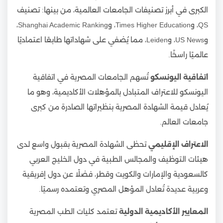
الكبرى في أبرز تصنيفات الجامعات العالمية، من بينها: تصنيف
QS، وTimes Higher Education، وShanghai Academic Ranking،
وUS News، وLeiden، مما يُضفي على شهاداتها طابعًا اعتماديًا
عالميًا راسخًا.
اتفاقية اليونسكو
تُسهم الجامعات المصرية في اتفاقية
اليونسكو للاعتراف المتبادل بالمؤهلات الأكاديمية، وهو ما
يُعادل قيمة الشهادة المصرية بنظيراتها الصادرة من كبرى
جامعات العالم.
الاعتراف الإقليمي
تحظى الشهادة المصرية بقبول واسع لدى
هيئات التوظيف والمجالس الطبية في دول الخليج العربي
كالسعودية والإمارات والكويت وقطر، فضلًا عن دول إفريقية
وعربية عديدة تُعادل المؤهل المصري وتعتمده رسميًا.
المعايير الأكاديمية الدولية
تعتمد كليات الطب المصرية