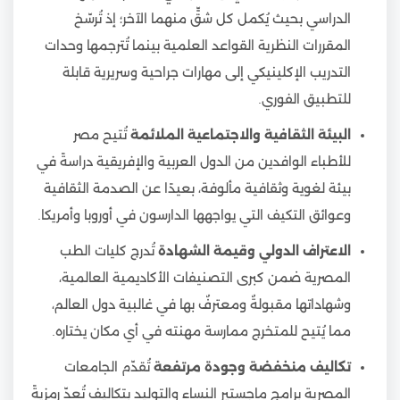
الدراسي بحيث يُكمل كل شقٍّ منهما الآخر؛ إذ تُرسّخ
المقررات النظرية القواعد العلمية بينما تُترجمها وحدات
التدريب الإكلينيكي إلى مهارات جراحية وسريرية قابلة
للتطبيق الفوري.
البيئة الثقافية والاجتماعية الملائمة
تُتيح مصر
للأطباء الوافدين من الدول العربية والإفريقية دراسةً في
بيئة لغوية وثقافية مألوفة، بعيدًا عن الصدمة الثقافية
وعوائق التكيف التي يواجهها الدارسون في أوروبا وأمريكا.
الاعتراف الدولي وقيمة الشهادة
تُدرج كليات الطب
المصرية ضمن كبرى التصنيفات الأكاديمية العالمية،
وشهاداتها مقبولةٌ ومعترفٌ بها في غالبية دول العالم،
مما يُتيح للمتخرج ممارسة مهنته في أي مكان يختاره.
تكاليف منخفضة وجودة مرتفعة
تُقدّم الجامعات
المصرية برامج ماجستير النساء والتوليد بتكاليف تُعدّ رمزيةً