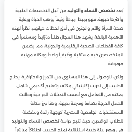
يُعد
تخصص النساء والتوليد
من أنبل التخصصات الطبية
وأكثرها حيوية، فهو يرتبط ارتباطاً وثيقاً بوهب الحياة ورعاية
صحة المرأة والأم والجنين في أدق لحظات حياتهم. نظراً لهذه
الأهمية البالغة، يشهد هذا المجال طلباً متزايداً ومستمراً في
كافة القطاعات الصحية الإقليمية والدولية، مما يضمن
للمتخصصين فيه مستقبلاً وظيفياً واعداً ومكانة مهنية
مرموقة.
ولكن، للوصول إلى هذا المستوى من التميز والاحترافية، يحتاج
الطبيب إلى تدريب إكلينيكي مكثف وتعليم أكاديمي شامل
يمكنه من التعامل مع أصعب التدخلات الجراحية وحالات
الحمل الحرجة بكفاءة وسرعة بديهة. وهنا تبرز مكانة
المستشفيات الجامعية المصرية كوجهة رائدة ومفضلة
للطلاب الوافدين؛ حيث تتيح دراسة
تخصص النساء والتوليد
في مصر
بيئة طبية استثنائية تمنح الطبيب احتكاكاً مباشراً